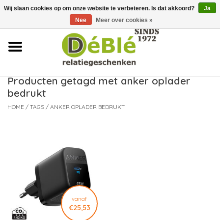
Wij slaan cookies op om onze website te verbeteren. Is dat akkoord?
Ja
Over ons
Nee
Meer over cookies »
Contact
FAQ
Producten getagd met anker oplader
bedrukt
Nieuws
HOME
/
TAGS
/
ANKER OPLADER BEDRUKT
Leveringsvoorwaarden
vanaf
€25,53