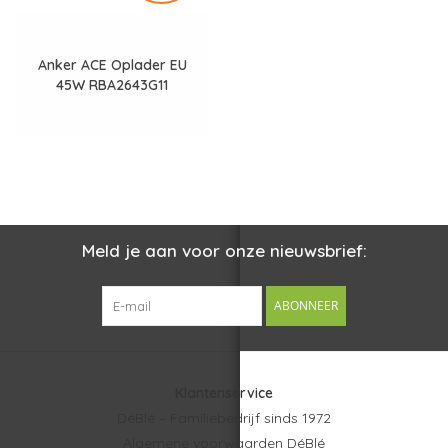
Anker ACE Oplader EU
45W RBA2643G11
Meld je aan voor onze nieuwsbrief:
ABONNEER
Klantenservice
DéBlé – Familiebedrijf sinds 1972
Algemene voorwaarden DéBlé