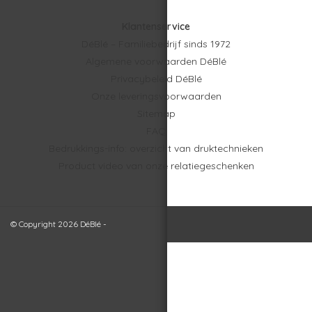
Klantenservice
DéBlé – Familiebedrijf sinds 1972
Algemene voorwaarden DéBlé
Privacybeleid DéBlé
Onze leveringsvoorwaarden
Sitemap
FAQ
Bedrukkings-info: overzicht van druktechnieken
Product video van onze relatiegeschenken
© Copyright 2026 DéBlé -