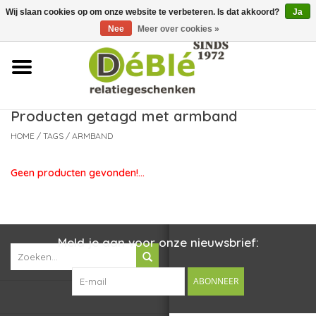
Wij slaan cookies op om onze website te verbeteren. Is dat akkoord?
Ja
Over ons
Nee
Meer over cookies »
Contact
FAQ
Producten getagd met armband
HOME
/
TAGS
/
ARMBAND
Nieuws
Geen producten gevonden!...
Leveringsvoorwaarden
Meld je aan voor onze nieuwsbrief:
ABONNEER