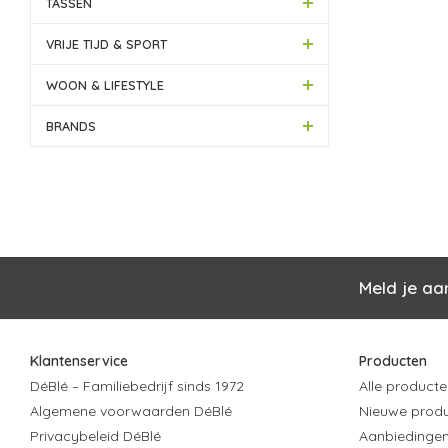
TASSEN
VRIJE TIJD & SPORT
WOON & LIFESTYLE
BRANDS
Meld je aa
Klantenservice
Producten
DéBlé – Familiebedrijf sinds 1972
Alle producte
Algemene voorwaarden DéBlé
Nieuwe prod
Privacybeleid DéBlé
Aanbiedinge