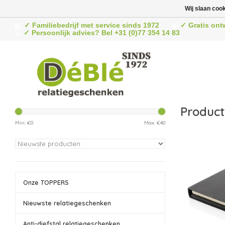
Wij slaan coo
✓ Familiebedrijf met service sinds 1972
✓ Gratis ont
✓ Persoonlijk advies? Bel +31 (0)77 354 14 83
Product
Min: €
0
Max: €
40
Onze TOPPERS
Nieuwste relatiegeschenken
Anti-diefstal relatiegeschenken