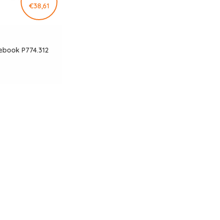
€38,61
tebook P774.312