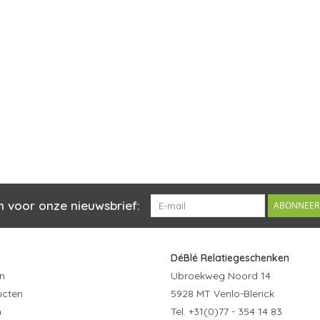
n voor onze nieuwsbrief:
ABONNEER
DéBlé Relatiegeschenken
n
Ubroekweg Noord 14
ucten
5928 MT Venlo-Blerick
n
Tel. +31(0)77 - 354 14 83