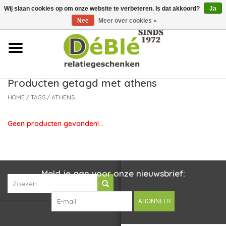
Wij slaan cookies op om onze website te verbeteren. Is dat akkoord?
Ja
Over ons
Nee
Meer over cookies »
Contact
FAQ
Producten getagd met athens
HOME
/
TAGS
/
ATHENS
Nieuws
Geen producten gevonden!...
Leveringsvoorwaarden
Meld je aan voor onze nieuwsbrief:
ABONNEER