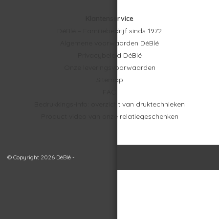
Klantenservice
DéBlé – Familiebedrijf sinds 1972
Algemene voorwaarden DéBlé
Privacybeleid DéBlé
Onze leveringsvoorwaarden
Sitemap
FAQ
Bedrukkings-info: overzicht van druktechnieken
Product video van onze relatiegeschenken
© Copyright 2026 DéBlé -