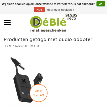
Wij slaan cookies op om onze website te verbeteren. Is dat akkoord?
Ja
Over ons
Nee
Meer over cookies »
Contact
FAQ
Producten getagd met audio adapter
HOME
/
TAGS
/
AUDIO ADAPTER
Nieuws
Leveringsvoorwaarden
vanaf
€28,69