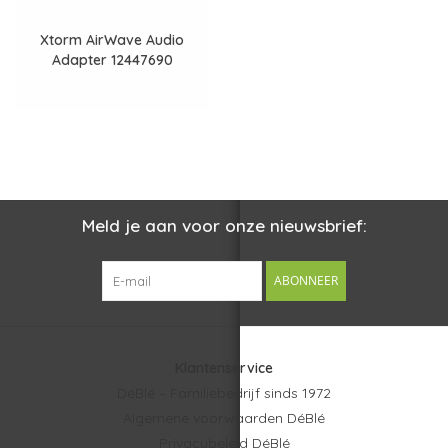
Xtorm AirWave Audio
Adapter 12447690
Meld je aan voor onze nieuwsbrief:
ABONNEER
Klantenservice
DéBlé – Familiebedrijf sinds 1972
Algemene voorwaarden DéBlé
Privacybeleid DéBlé