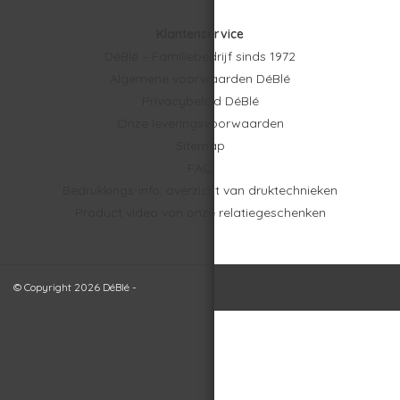
Klantenservice
DéBlé – Familiebedrijf sinds 1972
Algemene voorwaarden DéBlé
Privacybeleid DéBlé
Onze leveringsvoorwaarden
Sitemap
FAQ
Bedrukkings-info: overzicht van druktechnieken
Product video van onze relatiegeschenken
© Copyright 2026 DéBlé -