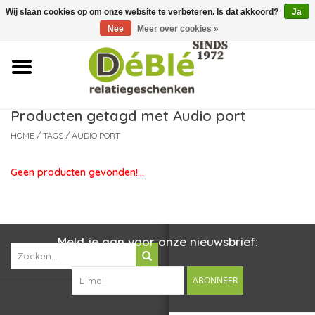
Wij slaan cookies op om onze website te verbeteren. Is dat akkoord?
Ja
Over ons
Nee
Meer over cookies »
Contact
FAQ
Producten getagd met Audio port
HOME
/
TAGS
/
AUDIO PORT
Nieuws
Geen producten gevonden!...
Leveringsvoorwaarden
Meld je aan voor onze nieuwsbrief:
ABONNEER