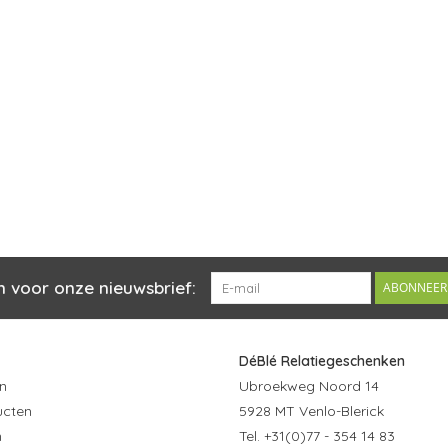
n voor onze nieuwsbrief:
ABONNEER
DéBlé Relatiegeschenken
n
Ubroekweg Noord 14
ucten
5928 MT Venlo-Blerick
n
Tel. +31(0)77 - 354 14 83