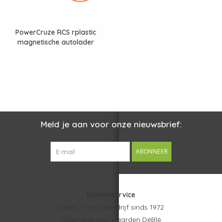
PowerCruze RCS rplastic
magnetische autolader
15W P309.11
Meld je aan voor onze nieuwsbrief:
ABONNEER
Klantenservice
DéBlé – Familiebedrijf sinds 1972
Algemene voorwaarden DéBlé