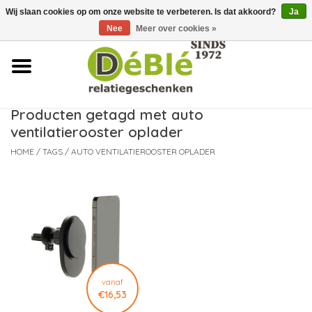
Wij slaan cookies op om onze website te verbeteren. Is dat akkoord?
Ja
Over ons
Nee
Meer over cookies »
Contact
FAQ
Producten getagd met auto
ventilatierooster oplader
Nieuws
HOME
/
TAGS
/
AUTO VENTILATIEROOSTER OPLADER
Leveringsvoorwaarden
vanaf
€16,53