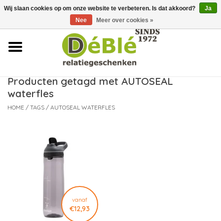
Wij slaan cookies op om onze website te verbeteren. Is dat akkoord?
Ja
Over ons
Nee
Meer over cookies »
Contact
FAQ
Producten getagd met AUTOSEAL
waterfles
Nieuws
HOME
/
TAGS
/
AUTOSEAL WATERFLES
Leveringsvoorwaarden
vanaf
€12,93