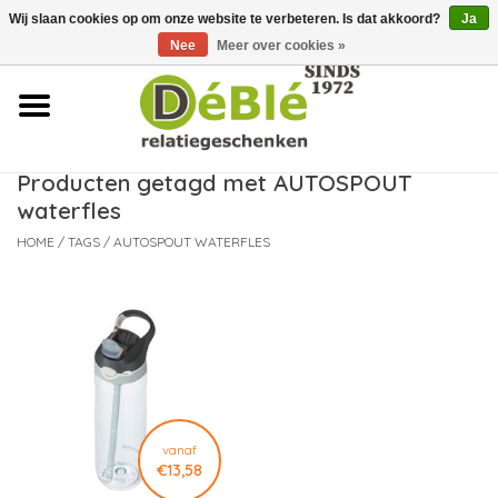
Wij slaan cookies op om onze website te verbeteren. Is dat akkoord?
Ja
Over ons
Nee
Meer over cookies »
Contact
FAQ
Producten getagd met AUTOSPOUT
waterfles
Nieuws
HOME
/
TAGS
/
AUTOSPOUT WATERFLES
Leveringsvoorwaarden
vanaf
€13,58