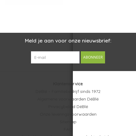
Meld je aan voor onze nieuwsbrief:
ABONNEER
Klantenservice
DéBlé – Familiebedrijf sinds 1972
Algemene voorwaarden DéBlé
Privacybeleid DéBlé
Onze leveringsvoorwaarden
Sitemap
FAQ