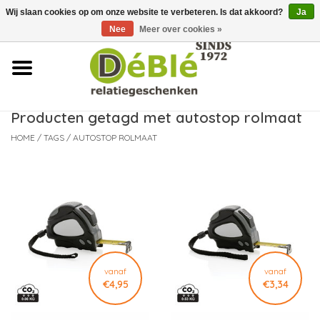
Wij slaan cookies op om onze website te verbeteren. Is dat akkoord?
Ja
Over ons
Nee
Meer over cookies »
Contact
FAQ
Producten getagd met autostop rolmaat
HOME
/
TAGS
/
AUTOSTOP ROLMAAT
Nieuws
Leveringsvoorwaarden
vanaf
vanaf
€4,95
€3,34