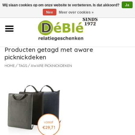
Wij slaan cookies op om onze website te verbeteren. Is dat akkoord?
Ja
Over ons
Nee
Meer over cookies »
Contact
FAQ
Producten getagd met aware
picknickdeken
Nieuws
HOME
/
TAGS
/
AWARE PICKNICKDEKEN
Leveringsvoorwaarden
vanaf
€29,71