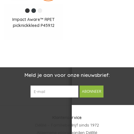
Impact Aware™ RPET
picknickkleed P459.12
Meld je aan voor onze nieuwsbrief:
ABONNEER
Klantenservice
DéBlé – Familiebedrijf sinds 1972
Algemene voorwaarden DéBlé