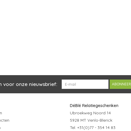
n voor onze nieuwsbrief:
ABONNEER
DéBlé Relatiegeschenken
n
Ubroekweg Noord 14
ucten
5928 MT Venlo-Blerick
n
Tel. +31(0)77 - 354 14 83