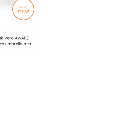
vanaf
€18,67
ak Vero AWARE
nch umbrella met
dvat P850.7501