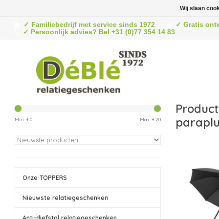
Wij slaan coo
✓ Familiebedrijf met service sinds 1972
✓ Gratis ont
✓ Persoonlijk advies? Bel +31 (0)77 354 14 83
Product
parapl
Min: €
0
Max: €
20
Onze TOPPERS
Nieuwste relatiegeschenken
Anti-diefstal relatiegeschenken