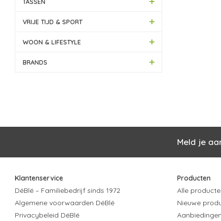
TASSEN
VRIJE TIJD & SPORT
WOON & LIFESTYLE
BRANDS
Meld je aa
Klantenservice
Producten
DéBlé – Familiebedrijf sinds 1972
Alle producte
Algemene voorwaarden DéBlé
Nieuwe prod
Privacybeleid DéBlé
Aanbiedinge