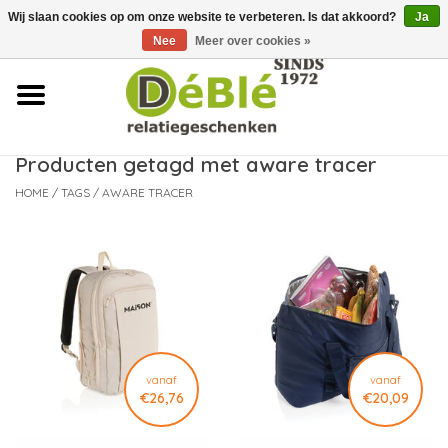
Wij slaan cookies op om onze website te verbeteren. Is dat akkoord?
Ja
Over ons
Nee
Meer over cookies »
Contact
FAQ
Producten getagd met aware tracer
HOME
/
TAGS
/
AWARE TRACER
Nieuws
Leveringsvoorwaarden
vanaf
vanaf
€26,76
€20,09