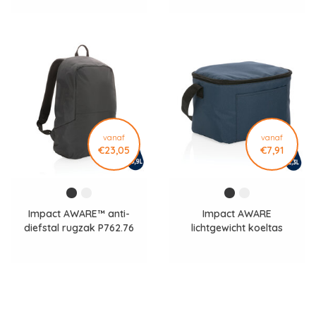
vanaf
vanaf
€23,05
€7,91
Impact AWARE™ anti-
Impact AWARE
diefstal rugzak P762.76
lichtgewicht koeltas
P733.10