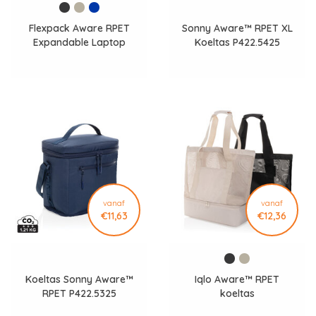
Flexpack Aware RPET
Sonny Aware™ RPET XL
Expandable Laptop
Koeltas P422.5425
Rugzak 15.6 inch P763.49
vanaf
vanaf
€11,63
€12,36
Koeltas Sonny Aware™
Iqlo Aware™ RPET
RPET P422.5325
koeltas