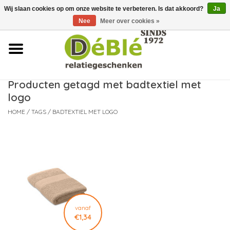
Wij slaan cookies op om onze website te verbeteren. Is dat akkoord?
Ja
Over ons
Nee
Meer over cookies »
Contact
FAQ
Producten getagd met badtextiel met
logo
Nieuws
HOME
/
TAGS
/
BADTEXTIEL MET LOGO
Leveringsvoorwaarden
vanaf
€1,34