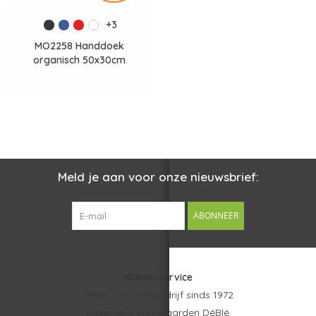
+3
MO2258 Handdoek
organisch 50x30cm
Meld je aan voor onze nieuwsbrief:
ABONNEER
Klantenservice
DéBlé – Familiebedrijf sinds 1972
Algemene voorwaarden DéBlé