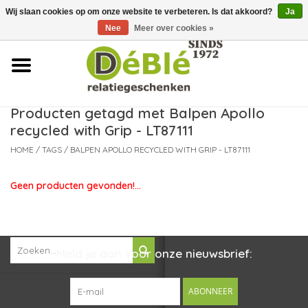
Wij slaan cookies op om onze website te verbeteren. Is dat akkoord?
Ja
Over ons
Nee
Meer over cookies »
Contact
FAQ
Producten getagd met Balpen Apollo
recycled with Grip - LT87111
Nieuws
HOME
/
TAGS
/
BALPEN APOLLO RECYCLED WITH GRIP - LT87111
Leveringsvoorwaarden
Geen producten gevonden!...
Meld je aan voor onze nieuwsbrief:
ABONNEER