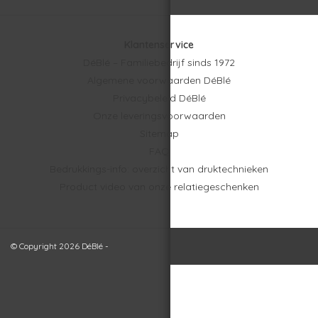
Klantenservice
DéBlé – Familiebedrijf sinds 1972
Algemene voorwaarden DéBlé
Privacybeleid DéBlé
Onze leveringsvoorwaarden
Sitemap
FAQ
Bedrukkings-info: overzicht van druktechnieken
Product video van onze relatiegeschenken
© Copyright 2026 DéBlé -