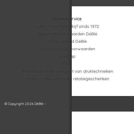
Klantenservice
DéBlé – Familiebedrijf sinds 1972
Algemene voorwaarden DéBlé
Privacybeleid DéBlé
Onze leveringsvoorwaarden
Sitemap
FAQ
Bedrukkings-info: overzicht van druktechnieken
Product video van onze relatiegeschenken
© Copyright 2026 DéBlé -