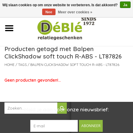
Wij slaan cookies op om onze website te verbeteren. Is dat akkoord?
Ja
Over ons
Nee
Meer over cookies »
Contact
FAQ
Producten getagd met Balpen
ClickShadow soft touch R-ABS - LT87826
Nieuws
HOME
/
TAGS
/
BALPEN CLICKSHADOW SOFT TOUCH R-ABS - LT87826
Leveringsvoorwaarden
Geen producten gevonden!...
Meld je aan voor onze nieuwsbrief:
ABONNEER