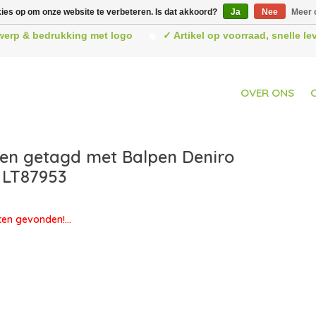
kies op om onze website te verbeteren. Is dat akkoord?
Ja
Nee
Meer 
werp & bedrukking met logo
✓ Artikel op voorraad, snelle l
OVER ONS
en getagd met Balpen Deniro
 LT87953
en gevonden!...