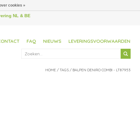
over cookies »
evering NL & BE
CONTACT
FAQ
NIEUWS
LEVERINGSVOORWAARDEN
HOME
/
TAGS
/
BALPEN DENIRO COMBI - LT87953