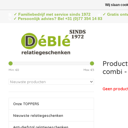
Wij slaan coo
✓ Familiebedrijf met service sinds 1972
✓ Gratis ont
✓ Persoonlijk advies? Bel +31 (0)77 354 14 83
Product
combi -
Min: €
0
Max: €
5
Geen product
Onze TOPPERS
Nieuwste relatiegeschenken
Anti-diefstal relatiegeschenken