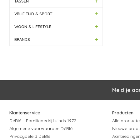
TASSEN
VRIJE TIJD & SPORT
WOON & LIFESTYLE
BRANDS
Meld je aa
Klantenservice
Producten
DéBlé – Familiebedrijf sinds 1972
Alle producte
Algemene voorwaarden DéBlé
Nieuwe prod
Privacybeleid DéBlé
Aanbiedinge