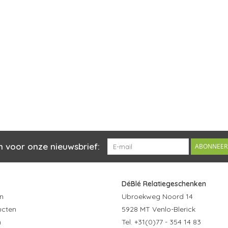
n voor onze nieuwsbrief:
ABONNEER
DéBlé Relatiegeschenken
n
Ubroekweg Noord 14
ucten
5928 MT Venlo-Blerick
n
Tel. +31(0)77 - 354 14 83