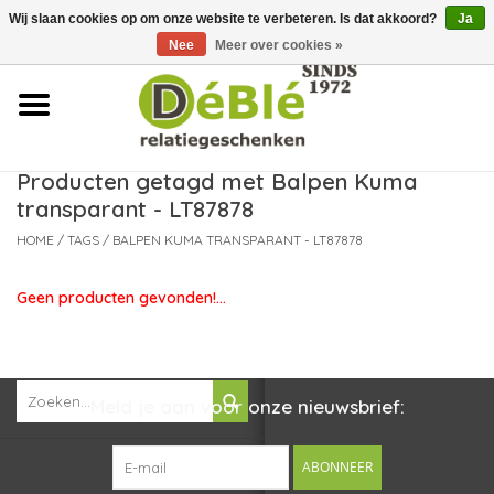
Wij slaan cookies op om onze website te verbeteren. Is dat akkoord?
Ja
Over ons
Nee
Meer over cookies »
Contact
FAQ
Producten getagd met Balpen Kuma
transparant - LT87878
Nieuws
HOME
/
TAGS
/
BALPEN KUMA TRANSPARANT - LT87878
Leveringsvoorwaarden
Geen producten gevonden!...
Meld je aan voor onze nieuwsbrief:
ABONNEER