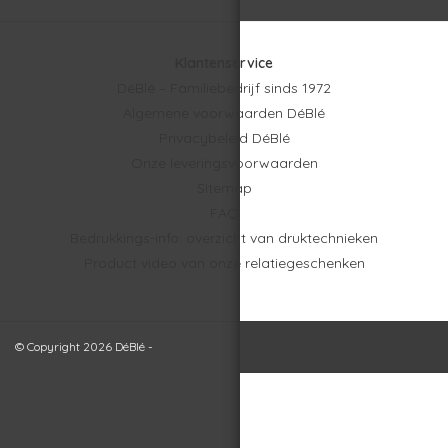
Klantenservice
DéBlé – Familiebedrijf sinds 1972
Algemene voorwaarden DéBlé
Privacybeleid DéBlé
Onze leveringsvoorwaarden
Sitemap
FAQ
Bedrukkings-info: overzicht van druktechnieken
Product video van onze relatiegeschenken
© Copyright 2026 DéBlé -