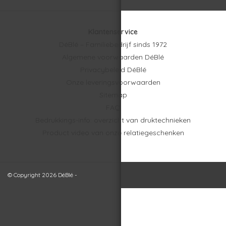
Klantenservice
DéBlé – Familiebedrijf sinds 1972
Algemene voorwaarden DéBlé
Privacybeleid DéBlé
Onze leveringsvoorwaarden
Sitemap
FAQ
Bedrukkings-info: overzicht van druktechnieken
Product video van onze relatiegeschenken
© Copyright 2026 DéBlé -