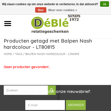
Wij slaan cookies op om onze website te verbeteren. Is dat akkoord?
Ja
Over ons
Nee
Meer over cookies »
Contact
FAQ
Producten getagd met Balpen Nash
hardcolour - LT80815
Nieuws
HOME
/
TAGS
/
BALPEN NASH HARDCOLOUR - LT80815
Leveringsvoorwaarden
Geen producten gevonden!...
Meld je aan voor onze nieuwsbrief:
ABONNEER