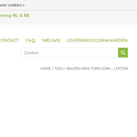
over cookies »
evering NL & BE
CONTACT
FAQ
NIEUWS
LEVERINGSVOORWAARDEN
HOME
/
TAGS
/
BALPEN NEW YORK CORK - LT87254