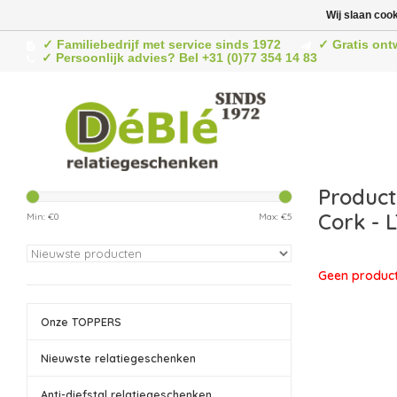
Wij slaan coo
✓ Familiebedrijf met service sinds 1972
✓ Gratis ont
✓ Persoonlijk advies? Bel +31 (0)77 354 14 83
Product
Cork - 
Min: €
0
Max: €
5
Geen product
Onze TOPPERS
Nieuwste relatiegeschenken
Anti-diefstal relatiegeschenken