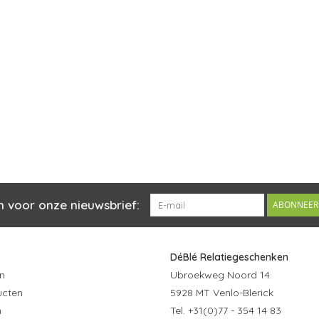
n voor onze nieuwsbrief:
ABONNEER
DéBlé Relatiegeschenken
n
Ubroekweg Noord 14
ucten
5928 MT Venlo-Blerick
n
Tel. +31(0)77 - 354 14 83