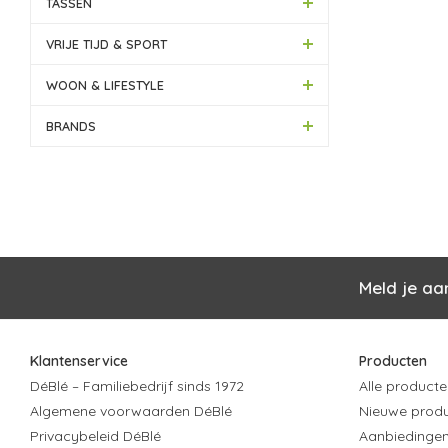
TASSEN
VRIJE TIJD & SPORT
WOON & LIFESTYLE
BRANDS
Meld je aa
Klantenservice
Producten
DéBlé – Familiebedrijf sinds 1972
Alle producte
Algemene voorwaarden DéBlé
Nieuwe prod
Privacybeleid DéBlé
Aanbiedinge