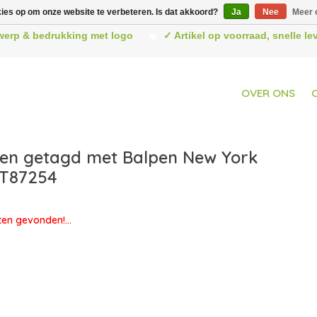
kies op om onze website te verbeteren. Is dat akkoord?
Ja
Nee
Meer 
werp & bedrukking met logo
✓ Artikel op voorraad, snelle l
OVER ONS
en getagd met Balpen New York
LT87254
en gevonden!...