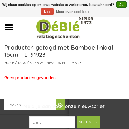
Wij slaan cookies op om onze website te verbeteren. Is dat akkoord?
Ja
Over ons
Nee
Meer over cookies »
Contact
FAQ
Producten getagd met Bamboe liniaal
15cm - LT91923
Nieuws
HOME
/
TAGS
/
BAMBOE LINIAAL 15CM - LT91923
Leveringsvoorwaarden
Geen producten gevonden!...
Meld je aan voor onze nieuwsbrief:
ABONNEER