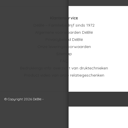
Klantenservice
DéBlé – Familiebedrijf sinds 1972
Algemene voorwaarden DéBlé
Privacybeleid DéBlé
Onze leveringsvoorwaarden
Sitemap
FAQ
Bedrukkings-info: overzicht van druktechnieken
Product video van onze relatiegeschenken
© Copyright 2026 DéBlé -