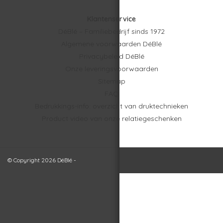
Klantenservice
DéBlé – Familiebedrijf sinds 1972
Algemene voorwaarden DéBlé
Privacybeleid DéBlé
Onze leveringsvoorwaarden
Sitemap
FAQ
Bedrukkings-info: overzicht van druktechnieken
Product video van onze relatiegeschenken
© Copyright 2026 DéBlé -