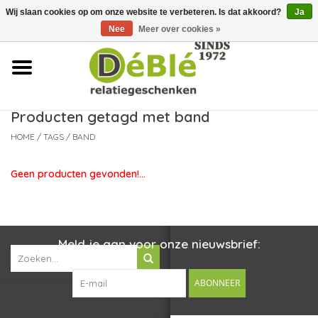
Wij slaan cookies op om onze website te verbeteren. Is dat akkoord?
Ja
Over ons
Nee
Meer over cookies »
Contact
FAQ
Producten getagd met band
HOME
/
TAGS
/
BAND
Nieuws
Geen producten gevonden!...
Leveringsvoorwaarden
Meld je aan voor onze nieuwsbrief:
ABONNEER