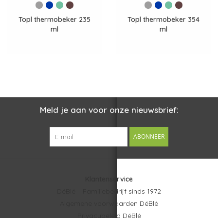
Topl thermobeker 235
Topl thermobeker 354
ml
ml
Meld je aan voor onze nieuwsbrief:
ABONNEER
Klantenservice
DéBlé – Familiebedrijf sinds 1972
Algemene voorwaarden DéBlé
Privacybeleid DéBlé