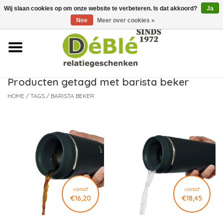
Wij slaan cookies op om onze website te verbeteren. Is dat akkoord?
Ja
Over ons
Nee
Meer over cookies »
Contact
FAQ
Producten getagd met barista beker
HOME
/
TAGS
/
BARISTA BEKER
Nieuws
Leveringsvoorwaarden
vanaf
vanaf
€16,20
€18,45