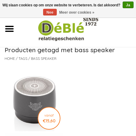
Wij slaan cookies op om onze website te verbeteren. Is dat akkoord?
Ja
Over ons
Nee
Meer over cookies »
Contact
FAQ
Producten getagd met bass speaker
HOME
/
TAGS
/
BASS SPEAKER
Nieuws
Leveringsvoorwaarden
vanaf
€15,60