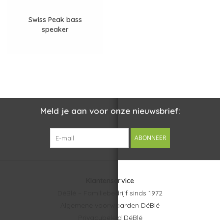
Swiss Peak bass
speaker
Meld je aan voor onze nieuwsbrief:
ABONNEER
Klantenservice
DéBlé – Familiebedrijf sinds 1972
Algemene voorwaarden DéBlé
Privacybeleid DéBlé