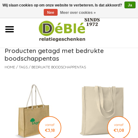
Wij slaan cookies op om onze website te verbeteren. Is dat akkoord?
Ja
Over ons
Nee
Meer over cookies »
Contact
FAQ
Producten getagd met bedrukte
boodschappentas
Nieuws
HOME
/
TAGS
/
BEDRUKTE BOODSCHAPPENTAS
Leveringsvoorwaarden
vanaf
vanaf
€3,18
€1,08