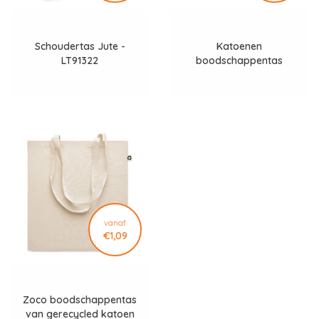
Schoudertas Jute -
Katoenen
LT91322
boodschappentas
MO9595 Portobello
vanaf
€1,09
Zoco boodschappentas
van gerecycled katoen