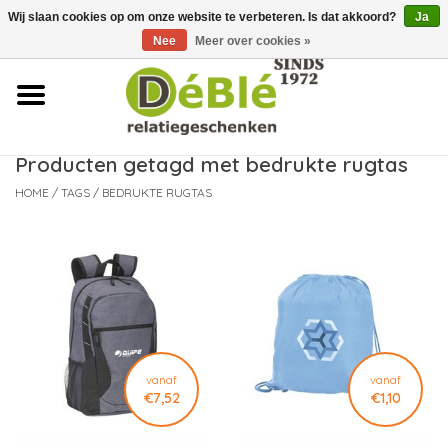
Wij slaan cookies op om onze website te verbeteren. Is dat akkoord?
Ja
Over ons
Nee
Meer over cookies »
Contact
FAQ
Producten getagd met bedrukte rugtas
HOME
/
TAGS
/
BEDRUKTE RUGTAS
Nieuws
Leveringsvoorwaarden
vanaf
vanaf
€7,52
€1,10