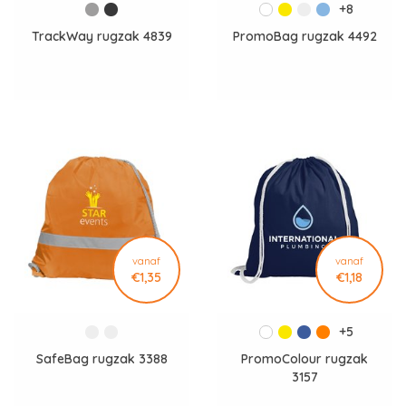
+8
TrackWay rugzak 4839
PromoBag rugzak 4492
vanaf
vanaf
€1,35
€1,18
+5
SafeBag rugzak 3388
PromoColour rugzak
3157