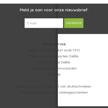
Meld je aan voor onze nieuwsbrief:
ABONNEER
Klantenservice
DéBlé – Familiebedrijf sinds 1972
Algemene voorwaarden DéBlé
Privacybeleid DéBlé
Onze leveringsvoorwaarden
Sitemap
FAQ
Bedrukkings-info: overzicht van druktechnieken
Product video van onze relatiegeschenken