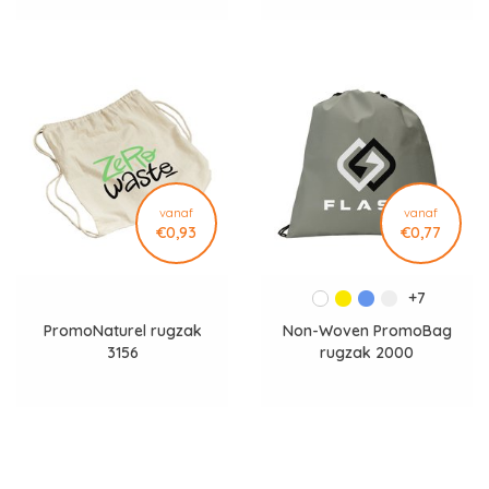
vanaf
vanaf
€0,93
€0,77
+7
PromoNaturel rugzak
Non-Woven PromoBag
3156
rugzak 2000