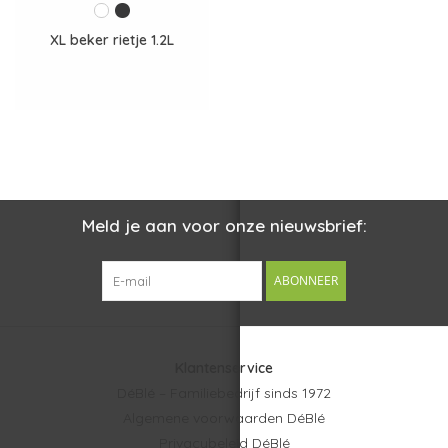
XL beker rietje 1.2L
Meld je aan voor onze nieuwsbrief:
ABONNEER
Klantenservice
DéBlé – Familiebedrijf sinds 1972
Algemene voorwaarden DéBlé
Privacybeleid DéBlé