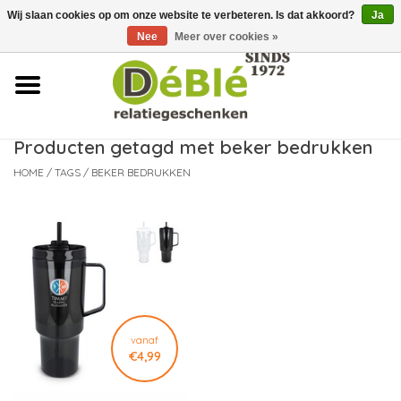
Wij slaan cookies op om onze website te verbeteren. Is dat akkoord?
Ja
Over ons
Nee
Meer over cookies »
Contact
FAQ
Producten getagd met beker bedrukken
HOME
/
TAGS
/
BEKER BEDRUKKEN
Nieuws
Leveringsvoorwaarden
vanaf
€4,99