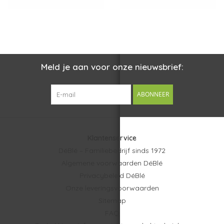
Meld je aan voor onze nieuwsbrief:
ABONNEER
Klantenservice
DéBlé – Familiebedrijf sinds 1972
Algemene voorwaarden DéBlé
Privacybeleid DéBlé
Onze leveringsvoorwaarden
Sitemap
FAQ