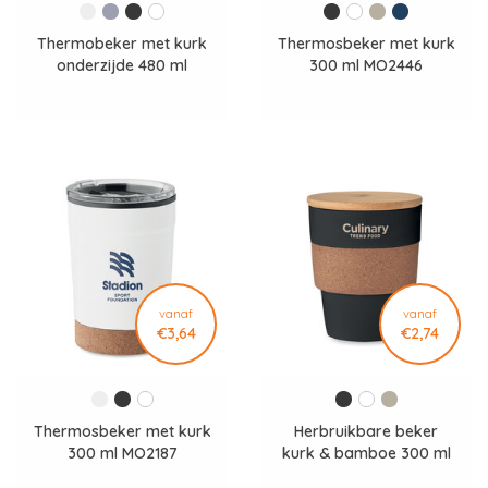
Thermobeker met kurk
Thermosbeker met kurk
onderzijde 480 ml
300 ml MO2446
LT98848
vanaf
vanaf
€3,64
€2,74
Thermosbeker met kurk
Herbruikbare beker
300 ml MO2187
kurk & bamboe 300 ml
MO6981