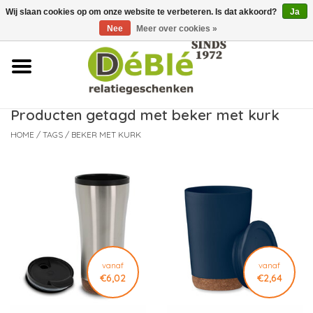
Wij slaan cookies op om onze website te verbeteren. Is dat akkoord?
Ja
Over ons
Nee
Meer over cookies »
Contact
FAQ
Producten getagd met beker met kurk
HOME
/
TAGS
/
BEKER MET KURK
Nieuws
Leveringsvoorwaarden
vanaf
vanaf
€6,02
€2,64