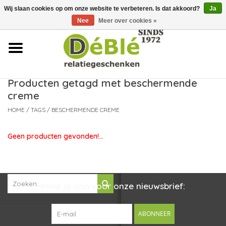
Wij slaan cookies op om onze website te verbeteren. Is dat akkoord?
Ja
Over ons
Nee
Meer over cookies »
Contact
FAQ
Producten getagd met beschermende
creme
Nieuws
HOME
/
TAGS
/
BESCHERMENDE CREME
Leveringsvoorwaarden
Geen producten gevonden!...
Meld je aan voor onze nieuwsbrief:
ABONNEER