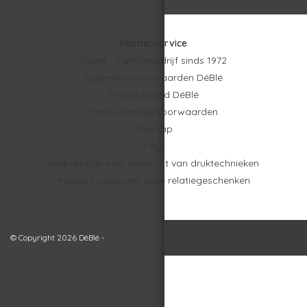
Klantenservice
DéBlé – Familiebedrijf sinds 1972
Algemene voorwaarden DéBlé
Privacybeleid DéBlé
Onze leveringsvoorwaarden
Sitemap
FAQ
Bedrukkings-info: overzicht van druktechnieken
Product video van onze relatiegeschenken
© Copyright 2026 DéBlé -