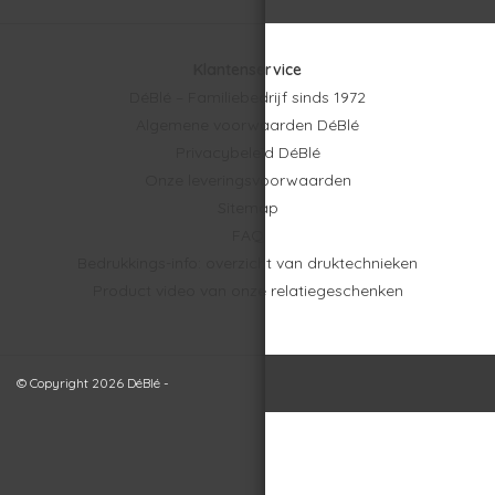
Klantenservice
DéBlé – Familiebedrijf sinds 1972
Algemene voorwaarden DéBlé
Privacybeleid DéBlé
Onze leveringsvoorwaarden
Sitemap
FAQ
Bedrukkings-info: overzicht van druktechnieken
Product video van onze relatiegeschenken
© Copyright 2026 DéBlé -