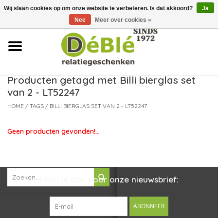
Wij slaan cookies op om onze website te verbeteren. Is dat akkoord?
Ja
Over ons
Nee
Meer over cookies »
Contact
FAQ
Producten getagd met Billi bierglas set
van 2 - LT52247
Nieuws
HOME
/
TAGS
/
BILLI BIERGLAS SET VAN 2 - LT52247
Leveringsvoorwaarden
Geen producten gevonden!...
Meld je aan voor onze nieuwsbrief:
ABONNEER