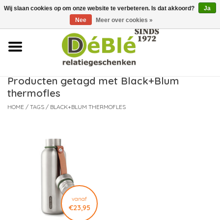
Wij slaan cookies op om onze website te verbeteren. Is dat akkoord?
Ja
Over ons
Nee
Meer over cookies »
Contact
FAQ
Producten getagd met Black+Blum
thermofles
Nieuws
HOME
/
TAGS
/
BLACK+BLUM THERMOFLES
Leveringsvoorwaarden
vanaf
€23,95