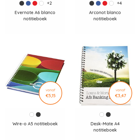
+2
+4
Evernote A6 blanco
Arconot blanco
notitieboek
notitieboek
vanaf
vanaf
€5,15
€3,47
Wire-o A5 notitieboek
Desk-Mate A4
notitieboek