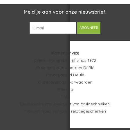
Meld je aan voor onze nieuwsbrief:
ABONNEER
Klantenservice
DéBlé – Familiebedrijf sinds 1972
Algemene voorwaarden DéBlé
Privacybeleid DéBlé
Onze leveringsvoorwaarden
Sitemap
FAQ
Bedrukkings-info: overzicht van druktechnieken
Product video van onze relatiegeschenken