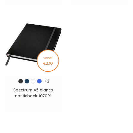
vanaf
€2,10
+2
Spectrum A5 blanco
notitieboek 107091