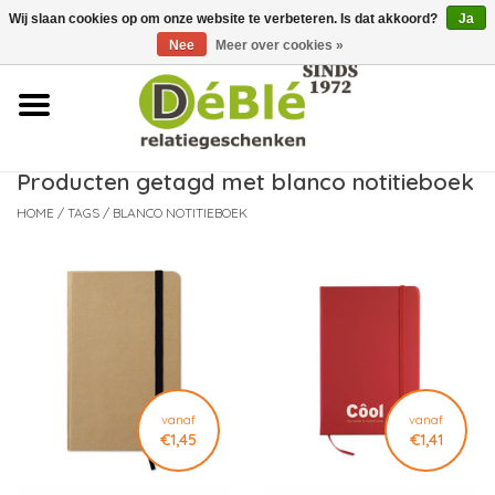
Wij slaan cookies op om onze website te verbeteren. Is dat akkoord?
Ja
Over ons
Nee
Meer over cookies »
Contact
FAQ
Producten getagd met blanco notitieboek
HOME
/
TAGS
/
BLANCO NOTITIEBOEK
Nieuws
Leveringsvoorwaarden
vanaf
vanaf
€1,45
€1,41