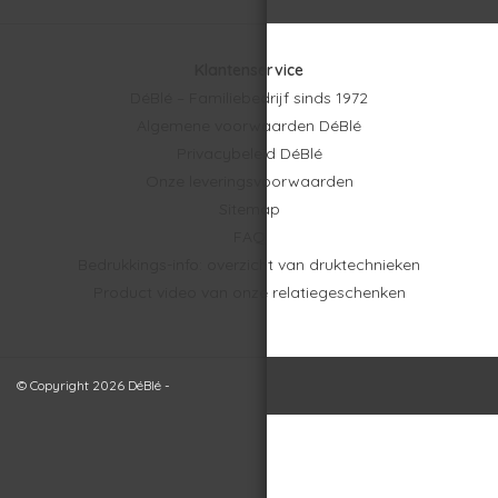
Klantenservice
DéBlé – Familiebedrijf sinds 1972
Algemene voorwaarden DéBlé
Privacybeleid DéBlé
Onze leveringsvoorwaarden
Sitemap
FAQ
Bedrukkings-info: overzicht van druktechnieken
Product video van onze relatiegeschenken
© Copyright 2026 DéBlé -