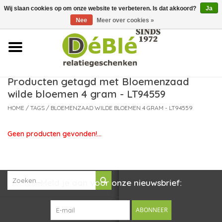
Wij slaan cookies op om onze website te verbeteren. Is dat akkoord?
Ja
Over ons
Nee
Meer over cookies »
Contact
FAQ
Producten getagd met Bloemenzaad
wilde bloemen 4 gram - LT94559
Nieuws
HOME
/
TAGS
/
BLOEMENZAAD WILDE BLOEMEN 4 GRAM - LT94559
Leveringsvoorwaarden
Geen producten gevonden!...
Meld je aan voor onze nieuwsbrief:
ABONNEER