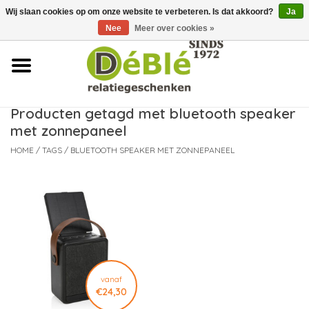
Wij slaan cookies op om onze website te verbeteren. Is dat akkoord?
Ja
Over ons
Nee
Meer over cookies »
Contact
FAQ
Producten getagd met bluetooth speaker
met zonnepaneel
Nieuws
HOME
/
TAGS
/
BLUETOOTH SPEAKER MET ZONNEPANEEL
Leveringsvoorwaarden
vanaf
€24,30