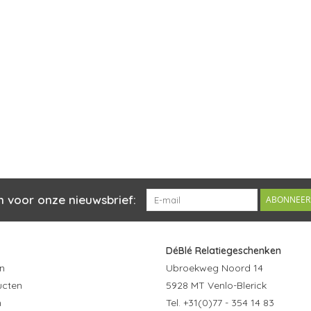
n voor onze nieuwsbrief:
ABONNEER
DéBlé Relatiegeschenken
n
Ubroekweg Noord 14
ucten
5928 MT Venlo-Blerick
n
Tel. +31(0)77 - 354 14 83