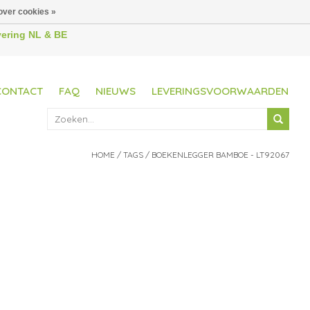
over cookies »
evering NL & BE
CONTACT
FAQ
NIEUWS
LEVERINGSVOORWAARDEN
HOME
/
TAGS
/
BOEKENLEGGER BAMBOE - LT92067