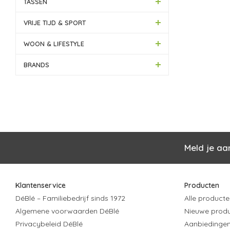
TASSEN
VRIJE TIJD & SPORT
WOON & LIFESTYLE
BRANDS
Meld je aa
Klantenservice
Producten
DéBlé – Familiebedrijf sinds 1972
Alle producte
Algemene voorwaarden DéBlé
Nieuwe prod
Privacybeleid DéBlé
Aanbiedinge