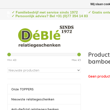
Wij slaan coo
✓ Familiebedrijf met service sinds 1972
✓ Gratis ont
✓ Persoonlijk advies? Bel +31 (0)77 354 14 83
Product
bamboe
Min: €
0
Max: €
5
Geen product
Onze TOPPERS
Nieuwste relatiegeschenken
Anti-diefstal relatiegeschenken