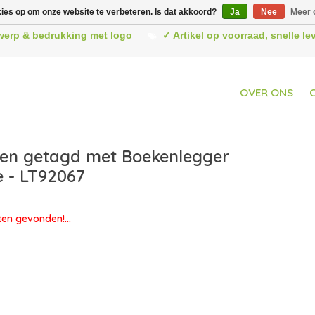
kies op om onze website te verbeteren. Is dat akkoord?
Ja
Nee
Meer 
werp & bedrukking met logo
✓ Artikel op voorraad, snelle l
OVER ONS
en getagd met Boekenlegger
 - LT92067
en gevonden!...