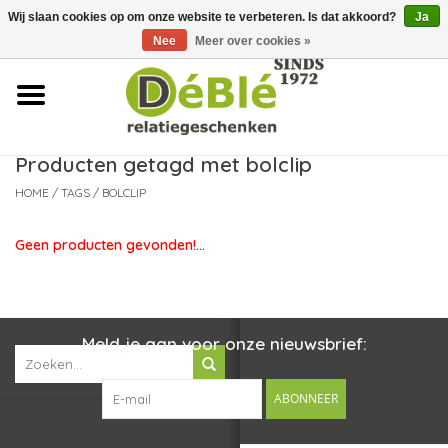
Wij slaan cookies op om onze website te verbeteren. Is dat akkoord?
Ja
Over ons
Nee
Meer over cookies »
Contact
FAQ
Producten getagd met bolclip
HOME
/
TAGS
/
BOLCLIP
Nieuws
Geen producten gevonden!...
Leveringsvoorwaarden
Meld je aan voor onze nieuwsbrief:
ABONNEER