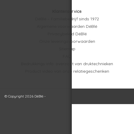
Klantenservice
DéBlé – Familiebedrijf sinds 1972
Algemene voorwaarden DéBlé
Privacybeleid DéBlé
Onze leveringsvoorwaarden
Sitemap
FAQ
Bedrukkings-info: overzicht van druktechnieken
Product video van onze relatiegeschenken
© Copyright 2026 DéBlé -