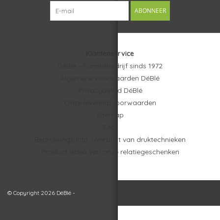
ABONNEER
Klantenservice
DéBlé – Familiebedrijf sinds 1972
Algemene voorwaarden DéBlé
Privacybeleid DéBlé
Onze leveringsvoorwaarden
Sitemap
FAQ
Bedrukkings-info: overzicht van druktechnieken
Product video van onze relatiegeschenken
© Copyright 2026 DéBlé -