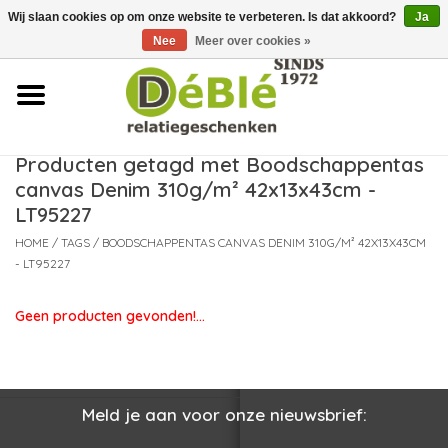
Wij slaan cookies op om onze website te verbeteren. Is dat akkoord?
Ja
Over ons
Nee
Meer over cookies »
Contact
FAQ
Producten getagd met Boodschappentas
canvas Denim 310g/m² 42x13x43cm -
Nieuws
LT95227
HOME
/
TAGS
/
BOODSCHAPPENTAS CANVAS DENIM 310G/M² 42X13X43CM
Leveringsvoorwaarden
- LT95227
Geen producten gevonden!...
Meld je aan voor onze nieuwsbrief: