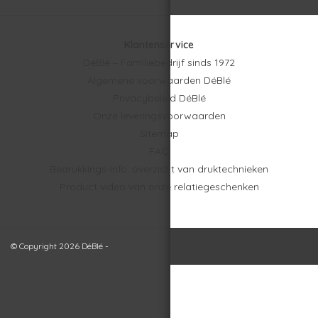
Klantenservice
DéBlé – Familiebedrijf sinds 1972
Algemene voorwaarden DéBlé
Privacybeleid DéBlé
Onze leveringsvoorwaarden
Sitemap
FAQ
Bedrukkings-info: overzicht van druktechnieken
Product video van onze relatiegeschenken
© Copyright 2026 DéBlé -