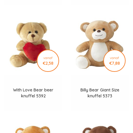
vanaf
vanaf
€2,58
€7,88
With Love Bear beer
Billy Bear Giant Size
knuffel 5392
knuffel 5373