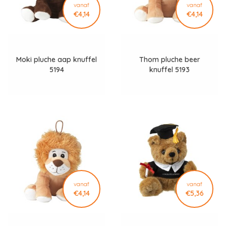
vanaf
vanaf
€4,14
€4,14
Moki pluche aap knuffel
Thom pluche beer
5194
knuffel 5193
vanaf
vanaf
€4,14
€5,36