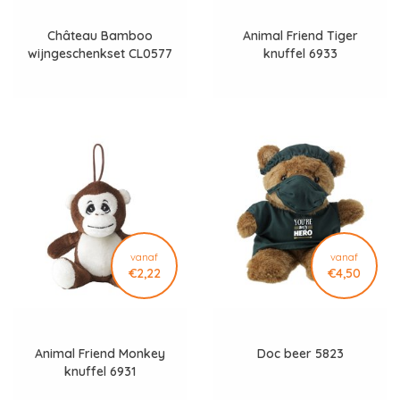
Château Bamboo
Animal Friend Tiger
wijngeschenkset CL0577
knuffel 6933
vanaf
vanaf
€2,22
€4,50
Animal Friend Monkey
Doc beer 5823
knuffel 6931