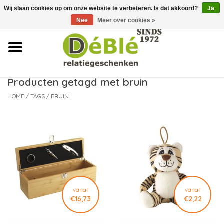
Wij slaan cookies op om onze website te verbeteren. Is dat akkoord?
Ja
Over ons
Nee
Meer over cookies »
Contact
FAQ
Producten getagd met bruin
HOME
/
TAGS
/
BRUIN
Nieuws
Leveringsvoorwaarden
vanaf
vanaf
€16,73
€2,22