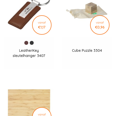
vanaf
vanaf
€1,17
€0,96
LeatherKey
Cube Puzzle 3304
sleutelhanger 3407
vanaf