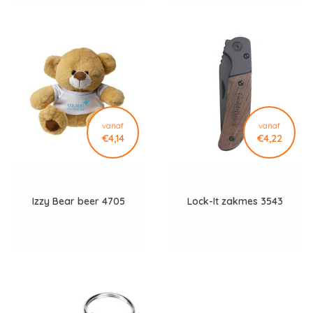
vanaf
vanaf
€4,14
€4,22
Izzy Bear beer 4705
Lock-It zakmes 3543