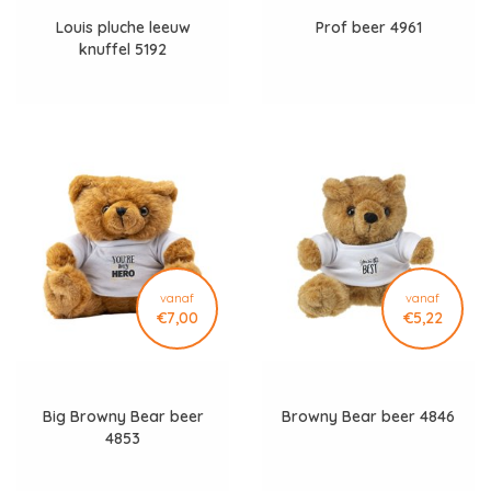
Louis pluche leeuw
Prof beer 4961
knuffel 5192
vanaf
vanaf
€7,00
€5,22
Big Browny Bear beer
Browny Bear beer 4846
4853