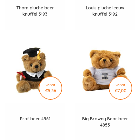
Thom pluche beer
Louis pluche leeuw
knuffel 5193
knuffel 5192
vanaf
vanaf
€5,36
€7,00
Prof beer 4961
Big Browny Bear beer
4853