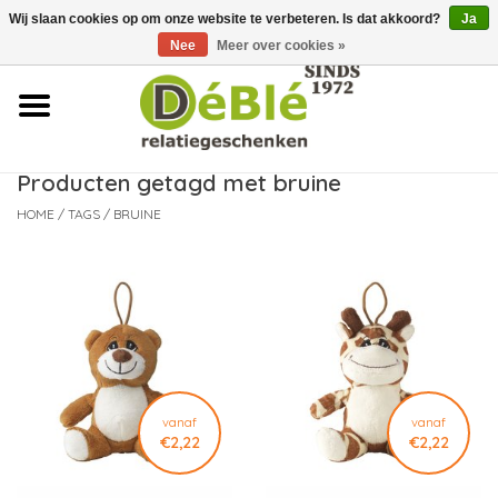
Wij slaan cookies op om onze website te verbeteren. Is dat akkoord?
Ja
Over ons
Nee
Meer over cookies »
Contact
FAQ
Producten getagd met bruine
HOME
/
TAGS
/
BRUINE
Nieuws
Leveringsvoorwaarden
vanaf
vanaf
€2,22
€2,22