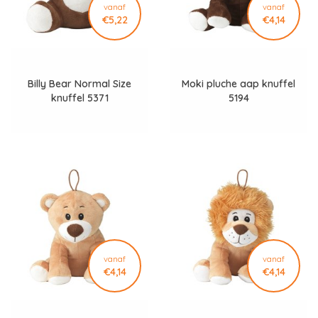
vanaf
vanaf
€5,22
€4,14
Billy Bear Normal Size
Moki pluche aap knuffel
knuffel 5371
5194
vanaf
vanaf
€4,14
€4,14