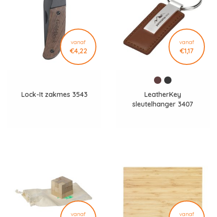
vanaf
vanaf
€4,22
€1,17
Lock-It zakmes 3543
LeatherKey
sleutelhanger 3407
vanaf
vanaf