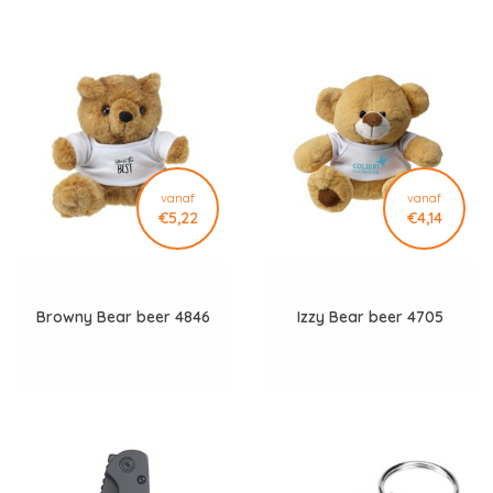
vanaf
vanaf
€5,22
€4,14
Browny Bear beer 4846
Izzy Bear beer 4705