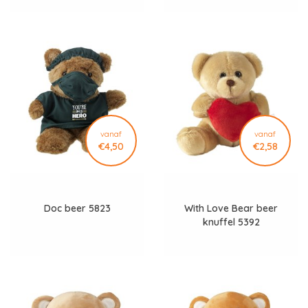
vanaf
vanaf
€4,50
€2,58
Doc beer 5823
With Love Bear beer
knuffel 5392