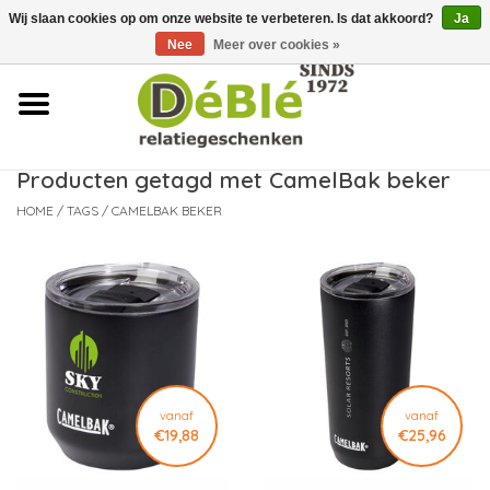
Wij slaan cookies op om onze website te verbeteren. Is dat akkoord?
Ja
Over ons
Nee
Meer over cookies »
Contact
FAQ
Producten getagd met CamelBak beker
HOME
/
TAGS
/
CAMELBAK BEKER
Nieuws
Leveringsvoorwaarden
vanaf
vanaf
€19,88
€25,96