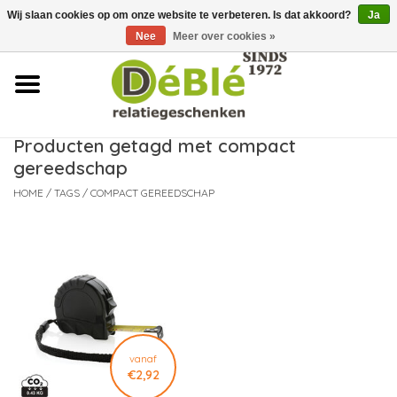
Wij slaan cookies op om onze website te verbeteren. Is dat akkoord?
Ja
Over ons
Nee
Meer over cookies »
Contact
FAQ
Producten getagd met compact
gereedschap
Nieuws
HOME
/
TAGS
/
COMPACT GEREEDSCHAP
Leveringsvoorwaarden
vanaf
€2,92