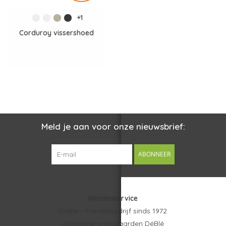
+1
Corduroy vissershoed
Meld je aan voor onze nieuwsbrief:
ABONNEER
Klantenservice
DéBlé – Familiebedrijf sinds 1972
Algemene voorwaarden DéBlé