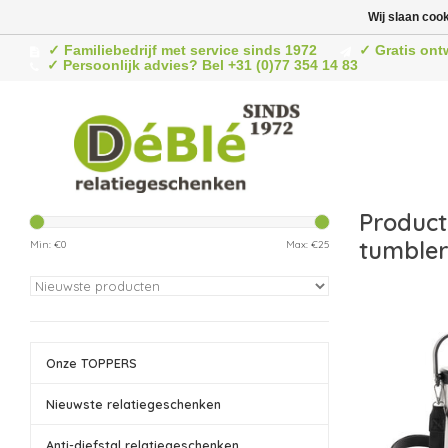
Wij slaan coo
✓ Familiebedrijf met service sinds 1972
✓ Gratis ont
✓ Persoonlijk advies? Bel +31 (0)77 354 14 83
Product
tumble
Min: €
0
Max: €
25
Onze TOPPERS
Nieuwste relatiegeschenken
Anti-diefstal relatiegeschenken