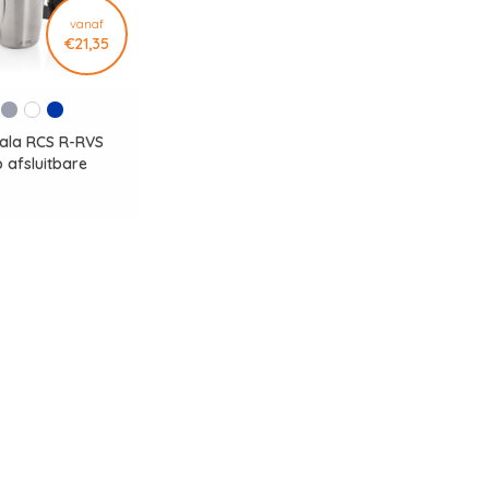
vanaf
€21,35
yala RCS R-RVS
 afsluitbare
body tumbler