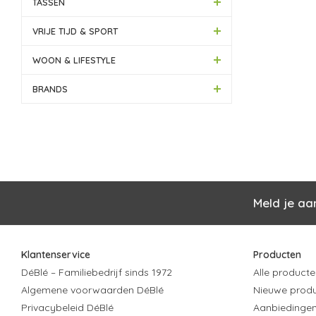
TASSEN
VRIJE TIJD & SPORT
WOON & LIFESTYLE
BRANDS
Meld je aa
Klantenservice
Producten
DéBlé – Familiebedrijf sinds 1972
Alle producte
Algemene voorwaarden DéBlé
Nieuwe prod
Privacybeleid DéBlé
Aanbiedinge