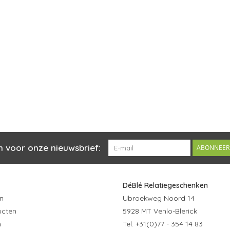
n voor onze nieuwsbrief:
ABONNEER
DéBlé Relatiegeschenken
n
Ubroekweg Noord 14
ucten
5928 MT Venlo-Blerick
n
Tel. +31(0)77 - 354 14 83