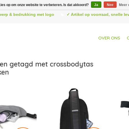
kies op om onze website te verbeteren. Is dat akkoord?
Ja
Nee
Meer 
werp & bedrukking met logo
✓ Artikel op voorraad, snelle l
OVER ONS
en getagd met crossbodytas
ken