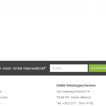
n voor onze nieuwsbrief:
ABONNEER
DéBlé Relatiegeschenken
n
Ubroekweg Noord 14
ucten
5928 MT Venlo-Blerick
n
Tel. +31(0)77 - 354 14 83