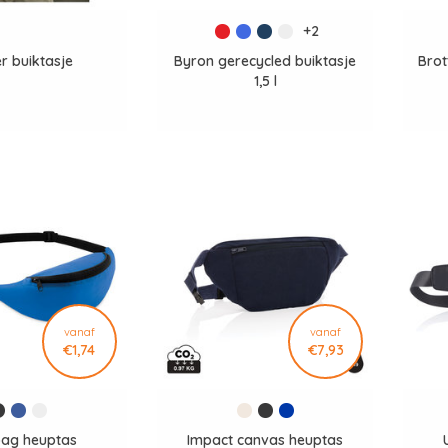
+2
r buiktasje
Byron gerecycled buiktasje
Bro
1,5 l
vanaf
vanaf
€1,74
€7,93
ag heuptas
Impact canvas heuptas