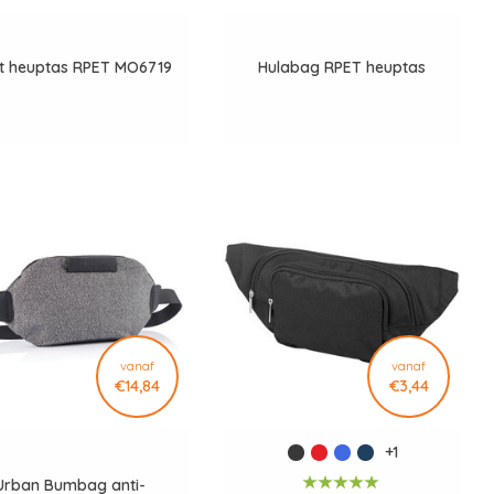
tt heuptas RPET MO6719
Hulabag RPET heuptas
vanaf
vanaf
€14,84
€3,44
+1
Urban Bumbag anti-