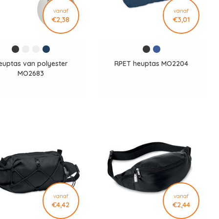
vanaf
vanaf
€2,38
€3,01
euptas van polyester
RPET heuptas MO2204
MO2683
vanaf
vanaf
€4,42
€2,44