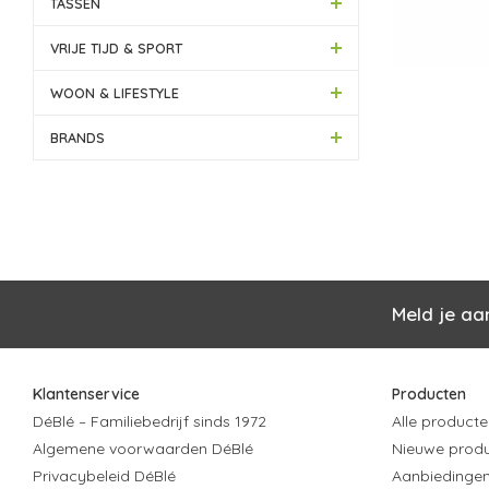
TASSEN
VRIJE TIJD & SPORT
WOON & LIFESTYLE
BRANDS
Meld je aa
Klantenservice
Producten
DéBlé – Familiebedrijf sinds 1972
Alle producte
Algemene voorwaarden DéBlé
Nieuwe prod
Privacybeleid DéBlé
Aanbiedinge