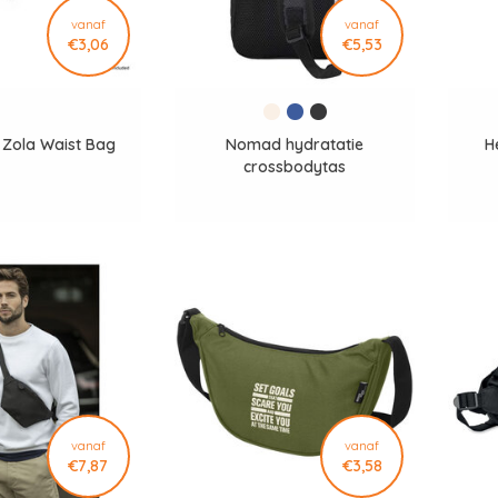
vanaf
vanaf
€3,06
€5,53
e Zola Waist Bag
Nomad hydratatie
H
crossbodytas
vanaf
vanaf
€7,87
€3,58