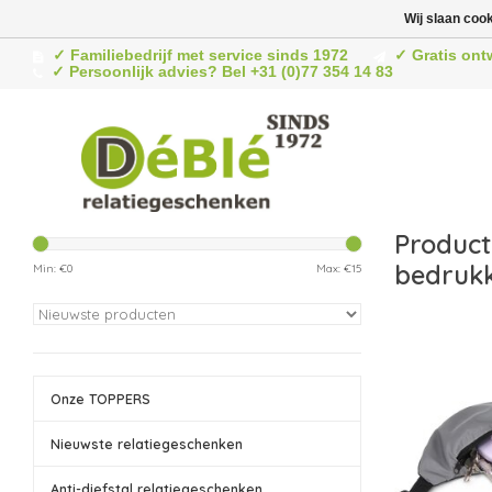
Wij slaan coo
✓ Familiebedrijf met service sinds 1972
✓ Gratis ont
✓ Persoonlijk advies? Bel +31 (0)77 354 14 83
Product
bedruk
Min: €
0
Max: €
15
Onze TOPPERS
Nieuwste relatiegeschenken
Anti-diefstal relatiegeschenken