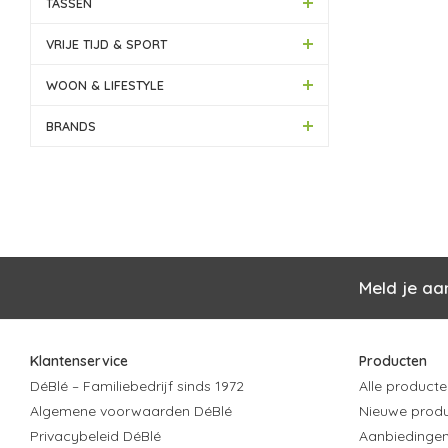
TASSEN
VRIJE TIJD & SPORT
WOON & LIFESTYLE
BRANDS
Meld je aa
Klantenservice
Producten
DéBlé – Familiebedrijf sinds 1972
Alle producte
Algemene voorwaarden DéBlé
Nieuwe prod
Privacybeleid DéBlé
Aanbiedinge