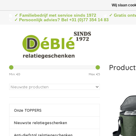
Wij slaan coo
✓ Familiebedrijf met service sinds 1972
✓ Gratis ont
✓ Persoonlijk advies? Bel +31 (0)77 354 14 83
Product
Min: €
0
Max: €
5
Onze TOPPERS
Nieuwste relatiegeschenken
Anti-diefstal relatiegeschenken