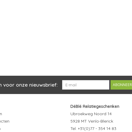
n voor onze nieuwsbrief:
ABONNEER
DéBlé Relatiegeschenken
n
Ubroekweg Noord 14
ucten
5928 MT Venlo-Blerick
n
Tel. +31(0)77 - 354 14 83