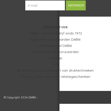
ABONNEER
Klantenservice
DéBlé – Familiebedrijf sinds 1972
Algemene voorwaarden DéBlé
Privacybeleid DéBlé
Onze leveringsvoorwaarden
Sitemap
FAQ
Bedrukkings-info: overzicht van druktechnieken
Product video van onze relatiegeschenken
© Copyright 2026 DéBlé -