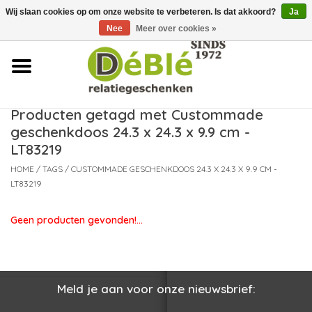
Wij slaan cookies op om onze website te verbeteren. Is dat akkoord?
Ja
Over ons
Nee
Meer over cookies »
Contact
FAQ
Producten getagd met Custommade
geschenkdoos 24.3 x 24.3 x 9.9 cm -
Nieuws
LT83219
HOME
/
TAGS
/
CUSTOMMADE GESCHENKDOOS 24.3 X 24.3 X 9.9 CM -
Leveringsvoorwaarden
LT83219
Geen producten gevonden!...
Meld je aan voor onze nieuwsbrief: