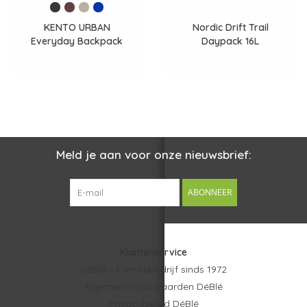
KENTO URBAN
Nordic Drift Trail
Everyday Backpack
Daypack 16L
Meld je aan voor onze nieuwsbrief:
ABONNEER
Klantenservice
DéBlé – Familiebedrijf sinds 1972
Algemene voorwaarden DéBlé
Privacybeleid DéBlé