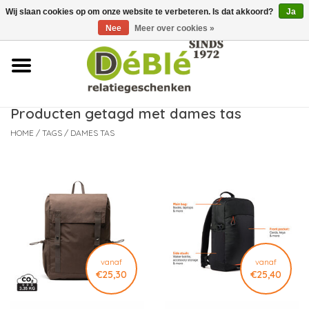
Wij slaan cookies op om onze website te verbeteren. Is dat akkoord?
Ja
Over ons
Nee
Meer over cookies »
Contact
FAQ
Producten getagd met dames tas
HOME
/
TAGS
/
DAMES TAS
Nieuws
Leveringsvoorwaarden
vanaf
vanaf
€25,30
€25,40