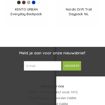
KENTO URBAN
Nordic Drift Trail
Everyday Backpack
Daypack 16L
Meld je aan voor onze nieuwsbrief:
ABONNEER
Klantenservice
DéBlé – Familiebedrijf sinds 1972
Algemene voorwaarden DéBlé
Privacybeleid DéBlé