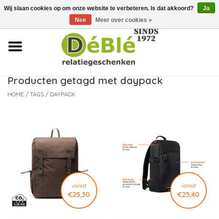
Wij slaan cookies op om onze website te verbeteren. Is dat akkoord?
Ja
Over ons
Nee
Meer over cookies »
Contact
FAQ
Producten getagd met daypack
HOME
/
TAGS
/
DAYPACK
Nieuws
Leveringsvoorwaarden
vanaf
vanaf
€25,30
€25,40